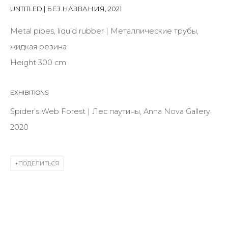
Last name *
UNTITLED | БЕЗ НАЗВАНИЯ
,
2021
Metal pipes, liquid rubber | Металлические трубы,
Email *
жидкая резина
Height 300 cm
SIGNUP
EXHIBITIONS
Spider’s Web Forest | Лес паутины, Anna Nova Gallery
* denotes required fields
2020
ПОДЕЛИТЬСЯ
КОНТАКТЫ
ул. Жуковского д. 28, Санкт-Петербург, Россия,
191014
+7 (812) 275-97-62