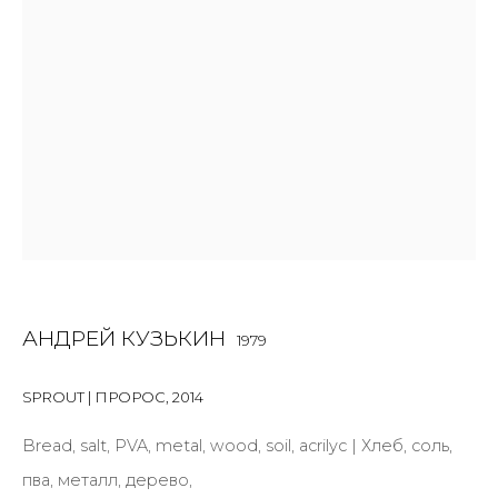
Last name *
Email *
SIGNUP
* denotes required fields
АНДРЕЙ КУЗЬКИН
1979
КОНТАКТЫ
SPROUT | ПРОРОС
,
2014
ул. Жуковского д. 28, Санкт-Петербург, Россия,
191014
Bread, salt, PVA, metal, wood, soil, acrilyc | Хлеб, соль,
+7 (812) 275-97-62
пва, металл, дерево,