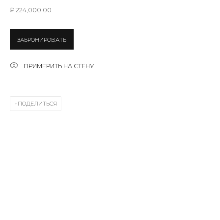
Last name *
₽ 224,000.00
ЗАБРОНИРОВАТЬ
Email *
ПРИМЕРИТЬ НА СТЕНУ
SIGNUP
ПОДЕЛИТЬСЯ
* denotes required fields
КОНТАКТЫ
ул. Жуковского д. 28, Санкт-Петербург, Россия,
191014
+7 (812) 275-97-62