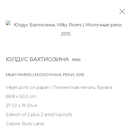
РАБОТЫ
ALL
BOOKS
INSTALLATION
LIGHTBOX
MIX MEDIA
ЮЛДУС БАХТИОЗИНА
1986
PAINTING
PHOTO
PRINT & MULTIPLES
SCULPTURE
VIDEO
WORK ON PAPER
MILKY RIVERS | МОЛОЧНЫЕ РЕКИ
,
2015
Inkjet print on paper | Пигментная печать, бумага
69.8 x 50.2 cm
JOIN OUR MAILING LIST
27 1/2 x 19 3/4 in
First name *
Edition of 2 plus 2 artist's proofs
Серия:
Russ Land