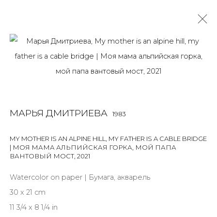
РАБОТЫ
ALL
BOOKS
INSTALLATION
LIGHTBOX
MIX MEDIA
PAINTING
PHOTO
PRINT & MULTIPLES
SCULPTURE
МАРЬЯ ДМИТРИЕВА
1983
VIDEO
WORK ON PAPER
MY MOTHER IS AN ALPINE HILL, MY FATHER IS A CABLE BRIDGE
| МОЯ МАМА АЛЬПИЙСКАЯ ГОРКА, МОЙ ПАПА
ВАНТОВЫЙ МОСТ
,
2021
JOIN OUR MAILING LIST
Watercolor on paper | Бумага, акварель
First name *
30 x 21 cm
11 3/4 x 8 1/4 in