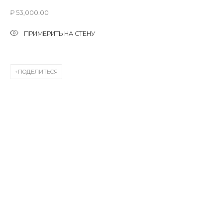
Last name *
₽ 53,000.00
ПРИМЕРИТЬ НА СТЕНУ
Email *
ПОДЕЛИТЬСЯ
SIGNUP
* denotes required fields
КОНТАКТЫ
ул. Жуковского д. 28, Санкт-Петербург, Россия,
191014
+7 (812) 275-97-62