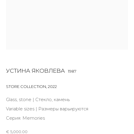
Last name *
Email *
SIGNUP
* denotes required fields
УСТИНА ЯКОВЛЕВА
1987
STORE COLLECTION
,
2022
Glass, stone | Стекло, камень
КОНТАКТЫ
Variable sizes | Размеры варьируются
ул. Жуковского д. 28, Санкт-Петербург, Россия,
Серия:
Memories
191014
+7 (812) 275-97-62
€ 5,000.00