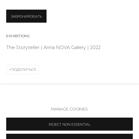
Режим работы:
Вт - вс: 12:00 - 20:00
ЗАБРОНИРОВАТЬ
info@annanova-gallery.ru
Telegram
EXHIBITIONS
VK
The Storyteller | Anna NOVA Gallery | 2022
ПОДЕЛИТЬСЯ
Политика обеспечения доступа
Manage cookies
MANAGE COOKIES
COPYRIGHT © 2026 ANNA NOVA GALLERY
SITE BY ARTLOGIC
REJECT NON ESSENTIAL