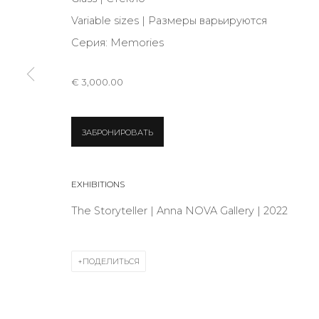
Variable sizes | Размеры варьируются
Серия:
Memories
* denotes required fields
€ 3,000.00
КОНТАКТЫ
ЗАБРОНИРОВАТЬ
ул. Жуковского д. 28, Санкт-Петербург, Россия, 1
+7 (812) 275-97-62
EXHIBITIONS
Режим работы:
The Storyteller | Anna NOVA Gallery | 2022
Вт - вс: 12:00 - 20:00
info@annanova-gallery.ru
ПОДЕЛИТЬСЯ
Telegram
VK