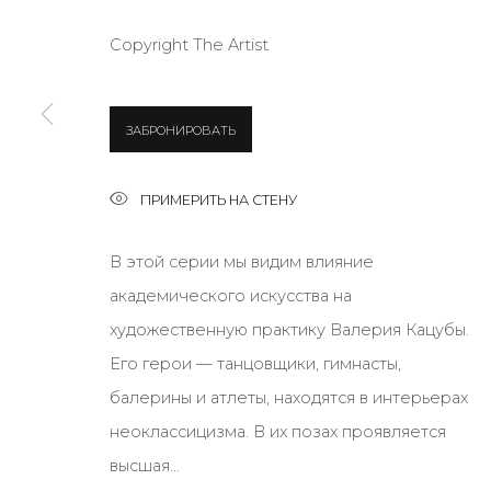
Copyright The Artist
* denotes required fields
ЗАБРОНИРОВАТЬ
ПРИМЕРИТЬ НА СТЕНУ
КОНТАКТЫ
ул. Жуковского д. 28, Санкт-Петербург, Россия, 1
В этой серии мы видим влияние
+7 (812) 275-97-62
академического искусства на
Режим работы:
художественную практику Валерия Кацубы.
Вт - вс: 12:00 - 20:00
Его герои ​​— танцовщики, гимнасты,
info@annanova-gallery.ru
балерины и атлеты, находятся в интерьерах
Telegram
неоклассицизма. В их позах проявляется
VK
высшая...