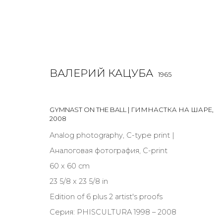
ВАЛЕРИЙ КАЦУБА
1965
GYMNAST ON THE BALL | ГИМНАСТКА НА ШАРЕ
,
РАБОТЫ
2008
Analog photography, C-type print |
ALL
BOOKS
INSTALLATION
LIGHTBOX
MIX ME
Аналоговая фотография, C-print
60 x 60 cm
23 5/8 x 23 5/8 in
Edition of 6 plus 2 artist's proofs
JOIN OUR MAILING LIST
Серия:
PHISCULTURA 1998 – 2008
First name *