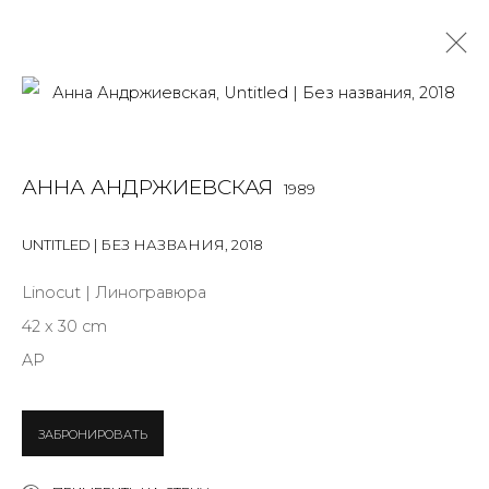
РАБОТЫ
АННА АНДРЖИЕВСКАЯ
1989
ALL
BOOKS
INSTALLATION
LIGHTBOX
MIX MEDIA
PAINTING
PHOTO
PRINT & MULTIPLES
SCULPTURE
UNTITLED | БЕЗ НАЗВАНИЯ
,
2018
VIDEO
WORK ON PAPER
Linocut | Линогравюра
42 x 30 cm
AP
JOIN OUR MAILING LIST
First name *
ЗАБРОНИРОВАТЬ