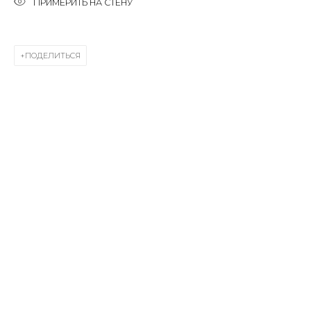
ПРИМЕРИТЬ НА СТЕНУ
Last name *
ПОДЕЛИТЬСЯ
Email *
SIGNUP
* denotes required fields
КОНТАКТЫ
ул. Жуковского д. 28, Санкт-Петербург, Россия,
191014
+7 (812) 275-97-62