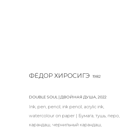
РАБОТЫ
ФЁДОР ХИРОСИГЭ
1982
ALL
BOOKS
INSTALLATION
LIGHTBOX
MIX ME
DOUBLE SOUL | ДВОЙНАЯ ДУША
,
2022
Ink, pen, pencil, ink pencil, acrylic ink,
watercolour on paper | Бумага, тушь, перо,
JOIN OUR MAILING LIST
карандаш, чернильный карандаш,
First name *