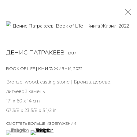
РАБОТЫ
ДЕНИС ПАТРАКЕЕВ
1987
ALL
BOOKS
INSTALLATION
LIGHTBOX
MIX MEDIA
PAINTING
PHOTO
PRINT & MULTIPLES
SCULPTURE
BOOK OF LIFE | КНИГА ЖИЗНИ
,
2022
VIDEO
WORK ON PAPER
Bronze, wood, casting stone | Бронза, дерево,
литьевой камень
171 x 60 x 14 cm
JOIN OUR MAILING LIST
67 3/8 x 23 5/8 x 5 1/2 in
First name *
СМОТРЕТЬ БОЛЬШЕ ИЗОБРАЖЕНИЙ
(View a larger image of thumbnail 1 )
, currently selected.
, currently selected.
, currently selected.
(View a larger image of thumbnail 2 )