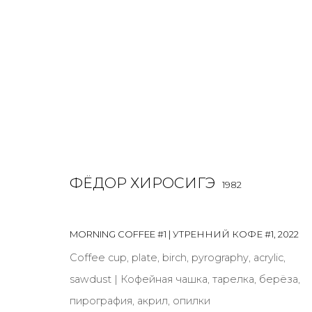
РАБОТЫ
ФЁДОР ХИРОСИГЭ
1982
ALL
BOOKS
INSTALLATION
LIGHTBOX
MIX ME
MORNING COFFEE #1 | УТРЕННИЙ КОФЕ #1
,
2022
Coffee cup, plate, birch, pyrography, acrylic,
sawdust | Кофейная чашка, тарелка, берёза,
JOIN OUR MAILING LIST
пирография, акрил, опилки
First name *