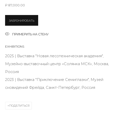
Last name *
₽ 87,000.00
ЗАБРОНИРОВАТЬ
Email *
ПРИМЕРИТЬ НА СТЕНУ
SIGNUP
EXHIBITIONS
2025 | Выставка "Новая лесотехническая академия",
* denotes required fields
Музейно-выставочный центр «Солянка МСК», Москва,
Россия
2023 | Выставка "Приключение Семиглазки", Музей
КОНТАКТЫ
сновидений Фрейда, Санкт-Петербург, Россия
ул. Жуковского д. 28, Санкт-Петербург, Россия,
191014
ПОДЕЛИТЬСЯ
+7 (812) 275-97-62