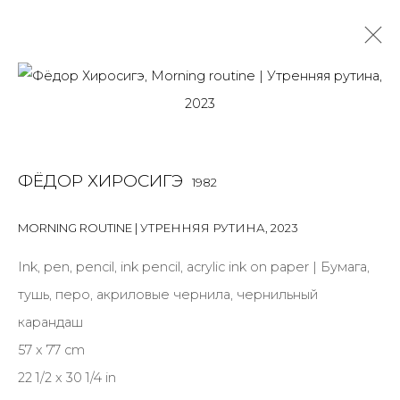
РАБОТЫ
ALL
BOOKS
INSTALLATION
LIGHTBOX
MIX MEDIA
ФЁДОР ХИРОСИГЭ
1982
PAINTING
PHOTO
PRINT & MULTIPLES
SCULPTURE
VIDEO
WORK ON PAPER
MORNING ROUTINE | УТРЕННЯЯ РУТИНА
,
2023
Ink, pen, pencil, ink pencil, acrylic ink on paper | Бумага,
тушь, перо, акриловые чернила, чернильный
JOIN OUR MAILING LIST
карандаш
First name *
57 x 77 cm
22 1/2 x 30 1/4 in