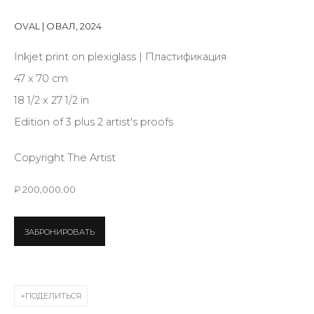
Last name *
OVAL | ОВАЛ
,
2024
Inkjet print on plexiglass | Пластификация
Email *
47 x 70 cm
18 1/2 x 27 1/2 in
Edition of 3 plus 2 artist's proofs
SIGNUP
* denotes required fields
Copyright The Artist
₽ 200,000.00
ЗАБРОНИРОВАТЬ
КОНТАКТЫ
ул. Жуковского д. 28, Санкт-Петербург, Россия,
191014
ПОДЕЛИТЬСЯ
+7 (812) 275-97-62