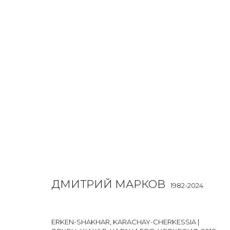
РАБОТЫ
ALL
BOOKS
INSTALLATION
LIGHTBOX
MIX ME
ДМИТРИЙ МАРКОВ
1982-2024
JOIN OUR MAILING LIST
ERKEN-SHAKHAR, KARACHAY-CHERKESSIA |
First name *