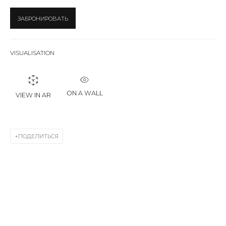
Last name *
ЗАБРОНИРОВАТЬ
Email *
VISUALISATION
SIGNUP
ON A WALL
VIEW IN AR
* denotes required fields
ПОДЕЛИТЬСЯ
КОНТАКТЫ
ул. Жуковского д. 28, Санкт-Петербург, Россия,
191014
+7 (812) 275-97-62