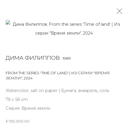
WORK ON PAPER
ALL
BOOKS
INSTALLATION
LIGHTBOX
MIX MEDIA
ДИМА ФИЛИППОВ
1989
PAINTING
PHOTO
PRINT & MULTIPLES
SCULPTURE
VIDEO
WORK ON PAPER
FROM THE SERIES 'TIME OF LAND' | ИЗ СЕРИИ "ВРЕМЯ
ЗЕМЛИ"
,
2024
Watercolor, salt on paper | Бумага, акварель, соль
JOIN OUR MAILING LIST
76 x 56 cm
First name *
Серия:
Время земли
₽ 150,000.00