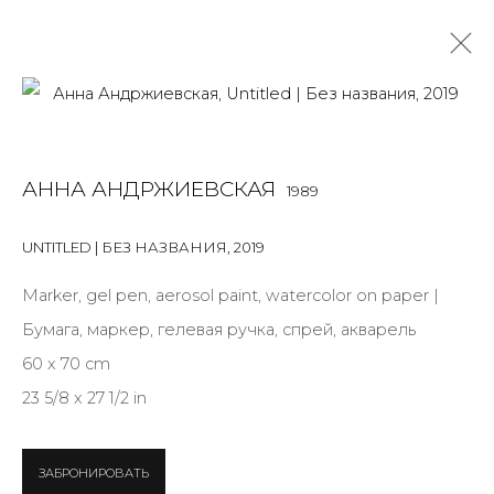
WORK ON PAPER
АННА АНДРЖИЕВСКАЯ
1989
ALL
BOOKS
INSTALLATION
LIGHTBOX
MIX MEDIA
PAINTING
PHOTO
PRINT & MULTIPLES
SCULPTURE
UNTITLED | БЕЗ НАЗВАНИЯ
,
2019
VIDEO
WORK ON PAPER
Marker, gel pen, aerosol paint, watercolor on paper |
Бумага, маркер, гелевая ручка, спрей, акварель
60 x 70 cm
JOIN OUR MAILING LIST
23 5/8 x 27 1/2 in
First name *
ЗАБРОНИРОВАТЬ