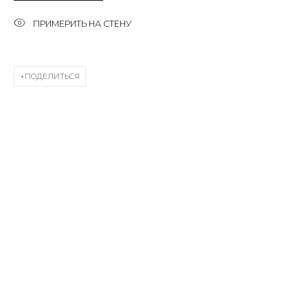
Last name *
ПРИМЕРИТЬ НА СТЕНУ
Email *
ПОДЕЛИТЬСЯ
SIGNUP
* denotes required fields
КОНТАКТЫ
ул. Жуковского д. 28, Санкт-Петербург, Россия,
191014
+7 (812) 275-97-62