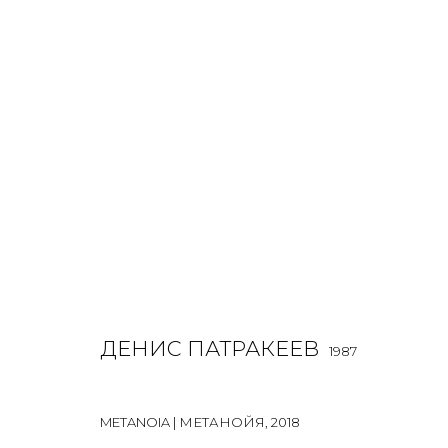
WORK ON PAPER
ALL
BOOKS
INSTALLATION
LIGHTBOX
MIX ME
ДЕНИС ПАТРАКЕЕВ
1987
JOIN OUR MAILING LIST
METANOIA | МЕТАНОЙЯ
,
2018
First name *