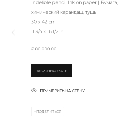
Indelible pencil, Ink on paper | Бумага,
химический карандаш, тушь
30 x 42 cm
* denotes required fields
11 3/4 x 16 1/2 in
₽ 80,000.00
КОНТАКТЫ
ул. Жуковского д. 28, Санкт-Петербург, Россия, 1
ЗАБРОНИРОВАТЬ
+7 (812) 275-97-62
Режим работы:
ПРИМЕРИТЬ НА СТЕНУ
Вт - вс: 12:00 - 20:00
info@annanova-gallery.ru
ПОДЕЛИТЬСЯ
Telegram
VK