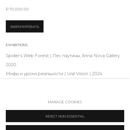
Режим работы:
₽ 70,000.00
Вт - вс: 12:00 - 20:00
info@annanova-gallery.ru
ЗАБРОНИРОВАТЬ
Telegram
VK
EXHIBITIONS
Spider’s Web Forest | Лес паутины, Anna Nova Gallery
2020
Мифы и уроки реальности | Ural Vision | 2024
ПОДЕЛИТЬСЯ
Политика обеспечения доступа
Manage cookies
MANAGE COOKIES
COPYRIGHT © 2026 ANNA NOVA GALLERY
SITE BY ARTLOGIC
REJECT NON ESSENTIAL