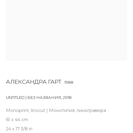
Last name *
Email *
SIGNUP
* denotes required fields
АЛЕКСАНДРА ГАРТ
1988
UNTITLED | БЕЗ НАЗВАНИЯ
,
2018
КОНТАКТЫ
ул. Жуковского д. 28, Санкт-Петербург, Россия,
Monoprint, linocut | Монотипия, линогравюра
191014
61 x 44 cm
+7 (812) 275-97-62
24 x 17 3/8 in