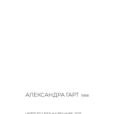
WORK ON PAPER
ALL
BOOKS
INSTALLATION
LIGHTBOX
MIX ME
АЛЕКСАНДРА ГАРТ
1988
JOIN OUR MAILING LIST
First name *
UNTITLED | БЕЗ НАЗВАНИЯ
,
2021