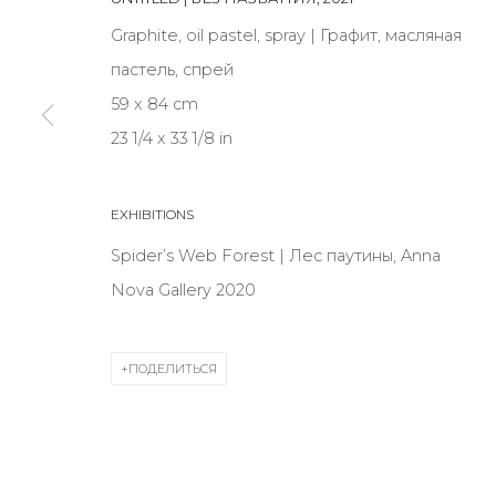
Graphite, oil pastel, spray | Графит, масляная
пастель, спрей
* denotes required fields
59 x 84 cm
23 1/4 x 33 1/8 in
КОНТАКТЫ
EXHIBITIONS
ул. Жуковского д. 28, Санкт-Петербург, Россия, 1
Spider’s Web Forest | Лес паутины, Anna
+7 (812) 275-97-62
Nova Gallery 2020
Режим работы:
Вт - вс: 12:00 - 20:00
ПОДЕЛИТЬСЯ
info@annanova-gallery.ru
Telegram
VK