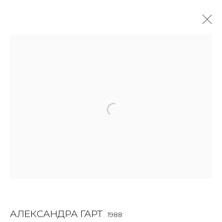
WORK ON PAPER
ALL
BOOKS
INSTALLATION
LIGHTBOX
MIX MEDIA
PAINTING
PHOTO
PRINT & MULTIPLES
SCULPTURE
VIDEO
WORK ON PAPER
JOIN OUR MAILING LIST
First name *
АЛЕКСАНДРА ГАРТ
1988