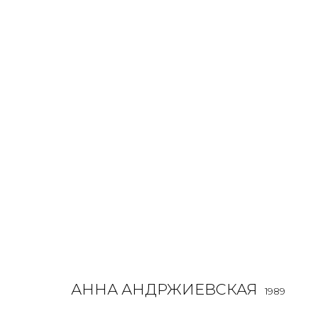
WORK ON PAPER
ALL
BOOKS
INSTALLATION
LIGHTBOX
MIX ME
АННА АНДРЖИЕВСКАЯ
JOIN OUR MAILING LIST
1989
First name *