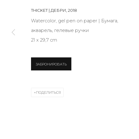
THICKET | ДЕБРИ
,
2018
Watercolor, gel pen on paper | Бумага,
* denotes required fields
акварель, гелевые ручки
21 x 29,7 cm
КОНТАКТЫ
ЗАБРОНИРОВАТЬ
ул. Жуковского д. 28, Санкт-Петербург, Россия, 1
+7 (812) 275-97-62
Режим работы:
ПОДЕЛИТЬСЯ
Вт - вс: 12:00 - 20:00
info@annanova-gallery.ru
Telegram
VK