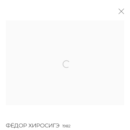
WORK ON PAPER
ALL
BOOKS
INSTALLATION
LIGHTBOX
MIX MEDIA
PAINTING
PHOTO
PRINT & MULTIPLES
SCULPTURE
VIDEO
WORK ON PAPER
JOIN OUR MAILING LIST
First name *
ФЁДОР ХИРОСИГЭ
1982