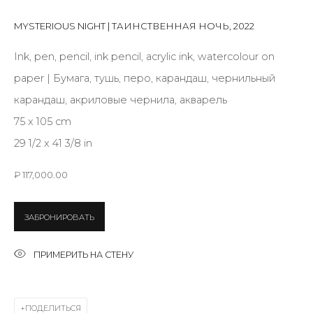
Last name *
MYSTERIOUS NIGHT | ТАИНСТВЕННАЯ НОЧЬ
,
2022
Ink, pen, pencil, ink pencil, acrylic ink, watercolour on
Email *
paper | Бумага, тушь, перо, карандаш, чернильный
карандаш, акриловые чернила, акварель
75 x 105 cm
SIGNUP
29 1/2 x 41 3/8 in
* denotes required fields
₽ 117,000.00
ЗАБРОНИРОВАТЬ
КОНТАКТЫ
ПРИМЕРИТЬ НА СТЕНУ
ул. Жуковского д. 28, Санкт-Петербург, Россия,
191014
+7 (812) 275-97-62
ПОДЕЛИТЬСЯ