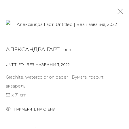
WORK ON PAPER
АЛЕКСАНДРА ГАРТ
1988
ALL
BOOKS
INSTALLATION
LIGHTBOX
MIX MEDIA
PAINTING
PHOTO
PRINT & MULTIPLES
SCULPTURE
UNTITLED | БЕЗ НАЗВАНИЯ
,
2022
VIDEO
WORK ON PAPER
Graphite, watercolor on paper | Бумага, графит,
акварель
53 x 71 cm
JOIN OUR MAILING LIST
First name *
ПРИМЕРИТЬ НА СТЕНУ