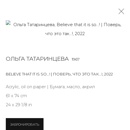
WORK ON PAPER
ALL
BOOKS
INSTALLATION
LIGHTBOX
MIX MEDIA
ОЛЬГА ТАТАРИНЦЕВА
1967
PAINTING
PHOTO
PRINT & MULTIPLES
SCULPTURE
VIDEO
WORK ON PAPER
BELIEVE THAT IT IS SO...! | ПОВЕРЬ, ЧТО ЭТО ТАК...!
,
2022
Acrylic, oil on paper | Бумага, масло, акрил
61 x 74 cm
JOIN OUR MAILING LIST
24 x 29 1/8 in
First name *
ЗАБРОНИРОВАТЬ