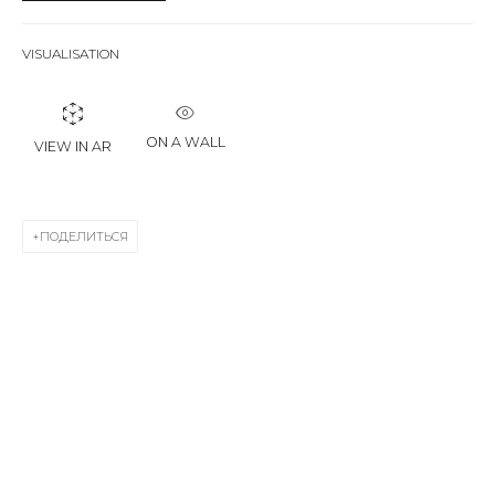
Last name *
VISUALISATION
Email *
ON A WALL
VIEW IN AR
SIGNUP
ПОДЕЛИТЬСЯ
* denotes required fields
КОНТАКТЫ
ул. Жуковского д. 28, Санкт-Петербург, Россия,
191014
+7 (812) 275-97-62