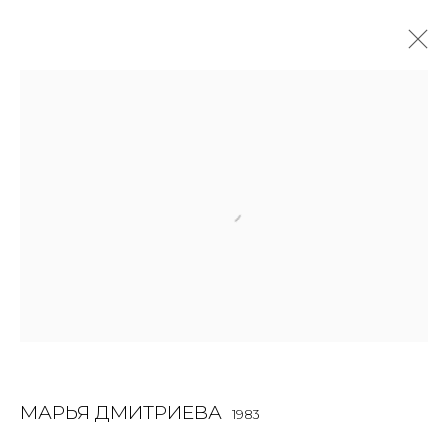
WORK ON PAPER
ALL
BOOKS
INSTALLATION
LIGHTBOX
MIX MEDIA
PAINTING
PHOTO
PRINT & MULTIPLES
SCULPTURE
VIDEO
WORK ON PAPER
JOIN OUR MAILING LIST
First name *
МАРЬЯ ДМИТРИЕВА
1983