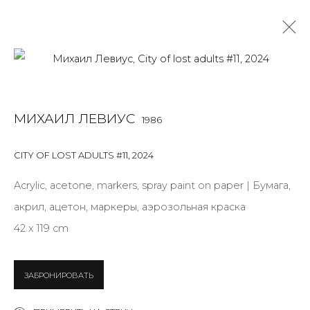
WORK ON PAPER
МИХАИЛ ЛЕВИУС
1986
ALL
BOOKS
INSTALLATION
LIGHTBOX
MIX MEDIA
PAINTING
PHOTO
PRINT & MULTIPLES
SCULPTURE
CITY OF LOST ADULTS #11
,
2024
VIDEO
WORK ON PAPER
Acrylic, acetone, markers, spray paint on paper | Бумага,
акрил, ацетон, маркеры, аэрозольная краска
42 x 119 cm
JOIN OUR MAILING LIST
First name *
ЗАБРОНИРОВАТЬ