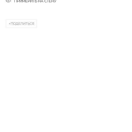
ПРИМЕРИТЬ НА СТЕНУ
Last name *
ПОДЕЛИТЬСЯ
Email *
SIGNUP
* denotes required fields
КОНТАКТЫ
ул. Жуковского д. 28, Санкт-Петербург, Россия,
191014
+7 (812) 275-97-62