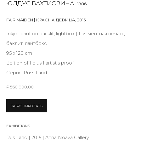
Last name *
ЮЛДУС БАХТИОЗИНА
1986
FAIR MAIDEN | КРАСНА ДЕВИЦА
,
2015
Email *
Inkjet print on backlit, lightbox | Пигментная печать,
бэклит, лайтбокс
95 х 120 cm
SIGNUP
Edition of 1 plus 1 artist's proof
* denotes required fields
Серия:
Russ Land
₽ 560,000.00
КОНТАКТЫ
ЗАБРОНИРОВАТЬ
ул. Жуковского д. 28, Санкт-Петербург, Россия,
191014
EXHIBITIONS
+7 (812) 275-97-62
Rus Land | 2015 | Anna Noava Gallery