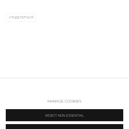
Режим работы:
Вт - вс: 12:00 - 20:00
ПОДЕЛИТЬСЯ
info@annanova-gallery.ru
Telegram
VK
Политика обеспечения доступа
Manage cookies
MANAGE COOKIES
COPYRIGHT © 2026 ANNA NOVA GALLERY
SITE BY ARTLOGIC
REJECT NON ESSENTIAL