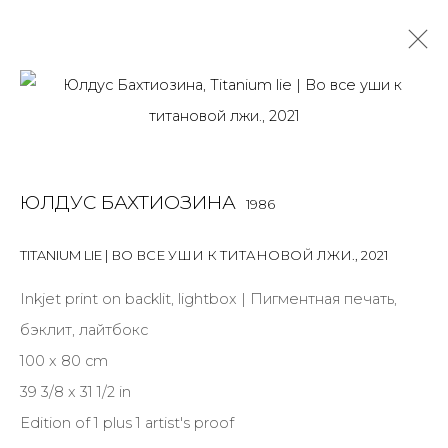
LIGHTBOX
ALL
BOOKS
INSTALLATION
LIGHTBOX
MIX MEDIA
ЮЛДУС БАХТИОЗИНА
1986
PAINTING
PHOTO
PRINT & MULTIPLES
SCULPTURE
VIDEO
WORK ON PAPER
TITANIUM LIE | ВО ВСЕ УШИ К ТИТАНОВОЙ ЛЖИ.
,
2021
Inkjet print on backlit, lightbox | Пигментная печать,
бэклит, лайтбокс
JOIN OUR MAILING LIST
100 x 80 cm
First name *
39 3/8 x 31 1/2 in
Edition of 1 plus 1 artist's proof