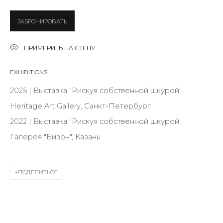
Last name *
ЗАБРОНИРОВАТЬ
Email *
ПРИМЕРИТЬ НА СТЕНУ
EXHIBITIONS
SIGNUP
2025 | Выставка "Рискуя собственной шкурой",
Heritage Art Gallery, Санкт-Петербург
* denotes required fields
2022 | Выставка "Рискуя собственной шкурой",
Галерея "Бизон", Казань
КОНТАКТЫ
ПОДЕЛИТЬСЯ
ул. Жуковского д. 28, Санкт-Петербург, Россия,
191014
+7 (812) 275-97-62