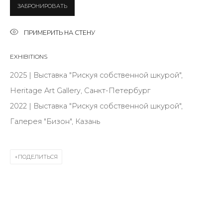
Last name *
ЗАБРОНИРОВАТЬ
ПРИМЕРИТЬ НА СТЕНУ
Email *
EXHIBITIONS
2025 | Выставка "Рискуя собственной шкурой",
SIGNUP
Heritage Art Gallery, Санкт-Петербург
2022 | Выставка "Рискуя собственной шкурой",
* denotes required fields
Галерея "Бизон", Казань
ПОДЕЛИТЬСЯ
КОНТАКТЫ
ул. Жуковского д. 28, Санкт-Петербург, Россия,
191014
+7 (812) 275-97-62