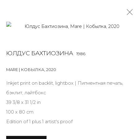
LIGHTBOX
ЮЛДУС БАХТИОЗИНА
1986
ALL
BOOKS
INSTALLATION
LIGHTBOX
MIX MEDIA
PAINTING
PHOTO
PRINT & MULTIPLES
SCULPTURE
MARE | КОБЫЛКА
,
2020
VIDEO
WORK ON PAPER
Inkjet print on backlit, lightbox | Пигментная печать,
бэклит, лайтбокс
39 3/8 x 31 1/2 in
JOIN OUR MAILING LIST
100 x 80 cm
First name *
Edition of 1 plus 1 artist's proof