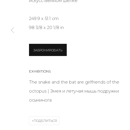
искусственном шелке
249.9 x 51.1 cm
* denotes required fields
98 3/8 x 20 1/8 in
ЗАБРОНИРОВАТЬ
КОНТАКТЫ
ул. Жуковского д. 28, Санкт-Петербург, Россия, 1
EXHIBITIONS
+7 (812) 275-97-62
Режим работы:
The snake and the bat are girlfriends of the
Вт - вс: 12:00 - 20:00
octopus | Змея и летучая мышь подружки
info@annanova-gallery.ru
осьминога
Telegram
VK
ПОДЕЛИТЬСЯ