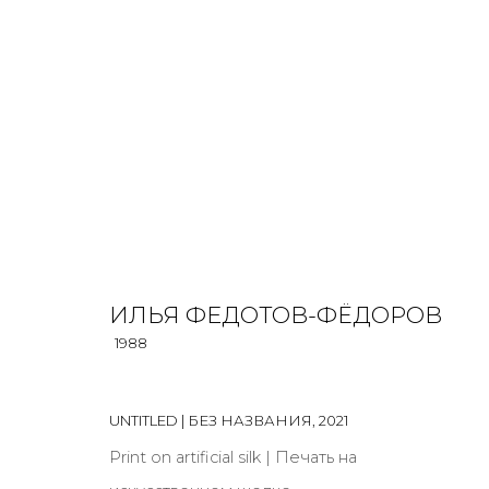
INSTALLATION
ALL
BOOKS
INSTALLATION
LIGHTBOX
MIX ME
ИЛЬЯ ФЕДОТОВ-ФЁДОРОВ
1988
UNTITLED | БЕЗ НАЗВАНИЯ
,
2021
JOIN OUR MAILING LIST
Print on artificial silk | Печать на
First name *