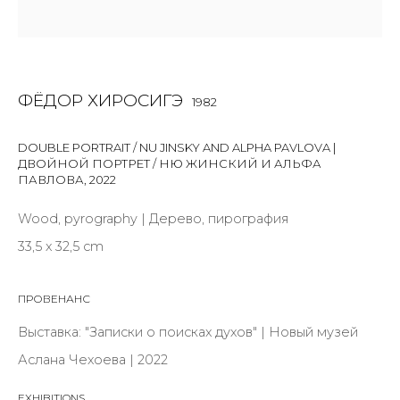
Last name *
Email *
ФЁДОР ХИРОСИГЭ
1982
DOUBLE PORTRAIT / NU JINSKY AND ALPHA PAVLOVA |
SIGNUP
ДВОЙНОЙ ПОРТРЕТ / НЮ ЖИНСКИЙ И АЛЬФА
ПАВЛОВА
,
2022
* denotes required fields
Wood, pyrography | Дерево, пирография
33,5 х 32,5 cm
ПРОВЕНАНС
КОНТАКТЫ
ул. Жуковского д. 28, Санкт-Петербург, Россия,
Выставка: "Записки о поисках духов" | Новый музей
191014
Аслана Чехоева | 2022
+7 (812) 275-97-62
EXHIBITIONS