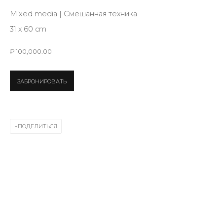
Last name *
Mixed media | Смешанная техника
31 х 60 cm
Email *
₽ 100,000.00
ЗАБРОНИРОВАТЬ
SIGNUP
* denotes required fields
ПОДЕЛИТЬСЯ
КОНТАКТЫ
ул. Жуковского д. 28, Санкт-Петербург, Россия,
191014
+7 (812) 275-97-62