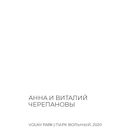
MIX MEDIA
ALL
BOOKS
INSTALLATION
LIGHTBOX
MIX ME
АННА И ВИТАЛИЙ
ЧЕРЕПАНОВЫ
JOIN OUR MAILING LIST
VOLNY PARK | ПАРК ВОЛЬНЫЙ
,
2020
First name *