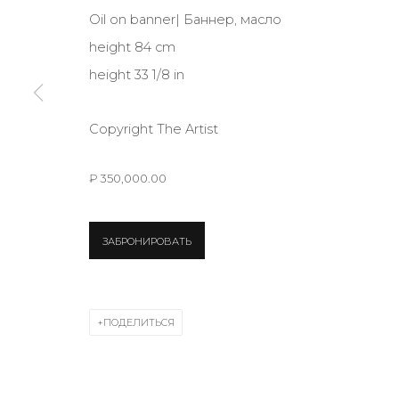
Oil on banner| Баннер, масло
height 84 cm
* denotes required fields
height 33 1/8 in
Copyright The Artist
КОНТАКТЫ
₽ 350,000.00
ул. Жуковского д. 28, Санкт-Петербург, Россия, 1
+7 (812) 275-97-62
ЗАБРОНИРОВАТЬ
Режим работы:
Вт - вс: 12:00 - 20:00
info@annanova-gallery.ru
ПОДЕЛИТЬСЯ
Telegram
VK