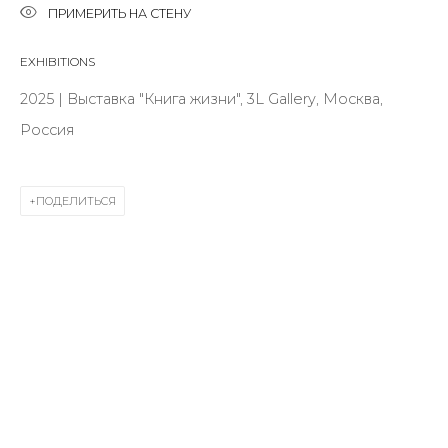
Last name *
ПРИМЕРИТЬ НА СТЕНУ
EXHIBITIONS
Email *
2025 | Выставка "Книга жизни", 3L Gallery, Москва,
Россия
SIGNUP
ПОДЕЛИТЬСЯ
* denotes required fields
КОНТАКТЫ
ул. Жуковского д. 28, Санкт-Петербург, Россия,
191014
+7 (812) 275-97-62