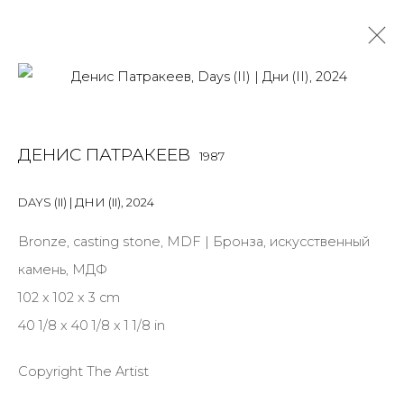
MIX MEDIA
ДЕНИС ПАТРАКЕЕВ
1987
ALL
BOOKS
INSTALLATION
LIGHTBOX
MIX MEDIA
PAINTING
PHOTO
PRINT & MULTIPLES
SCULPTURE
DAYS (II) | ДНИ (II)
,
2024
VIDEO
WORK ON PAPER
Bronze, casting stone, MDF | Бронза, искусственный
камень, МДФ
102 x 102 x 3 cm
JOIN OUR MAILING LIST
40 1/8 x 40 1/8 x 1 1/8 in
First name *
Copyright The Artist