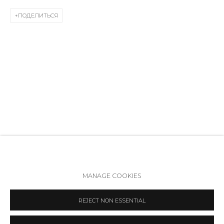
Режим работы:
ПОДЕЛИТЬСЯ
Вт - вс: 12:00 - 20:00
info@annanova-gallery.ru
Telegram
VK
Политика обеспечения доступа
Manage cookies
MANAGE COOKIES
COPYRIGHT © 2026 ANNA NOVA GALLERY
SITE BY ARTLOGIC
REJECT NON ESSENTIAL