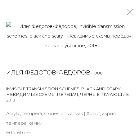
MIX MEDIA
ALL
BOOKS
INSTALLATION
LIGHTBOX
MIX MEDIA
PAINTING
PHOTO
PRINT & MULTIPLES
SCULPTURE
ИЛЬЯ ФЕДОТОВ-ФЁДОРОВ
1988
VIDEO
WORK ON PAPER
INVISIBLE TRANSMISSION SCHEMES, BLACK AND SCARY |
НЕВИДИМЫЕ СХЕМЫ ПЕРЕДАЧ, ЧЕРНЫЕ, ПУГАЮЩИЕ
,
2018
JOIN OUR MAILING LIST
Acrylic, tempera, stones on canvas | Холст, акрил,
First name *
темпера, камни
60 x 60 cm