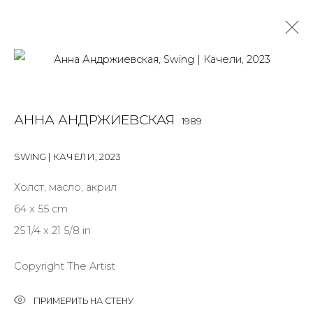
PAINTING
АННА АНДРЖИЕВСКАЯ
1989
ALL
BOOKS
INSTALLATION
LIGHTBOX
MIX MEDIA
PAINTING
PHOTO
PRINT & MULTIPLES
SCULPTURE
SWING | КАЧЕЛИ
,
2023
VIDEO
WORK ON PAPER
Холст, масло, акрил
64 x 55 cm
25 1/4 x 21 5/8 in
JOIN OUR MAILING LIST
First name *
Copyright The Artist
ПРИМЕРИТЬ НА СТЕНУ