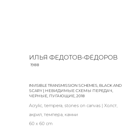
ИЛЬЯ ФЕДОТОВ-ФЁДОРОВ
PAINTING
1988
ALL
BOOKS
INSTALLATION
LIGHTBOX
MIX ME
INVISIBLE TRANSMISSION SCHEMES, BLACK AND
SCARY | НЕВИДИМЫЕ СХЕМЫ ПЕРЕДАЧ,
ЧЕРНЫЕ, ПУГАЮЩИЕ
,
2018
Acrylic, tempera, stones on canvas | Холст,
акрил, темпера, камни
JOIN OUR MAILING LIST
60 x 60 cm
First name *