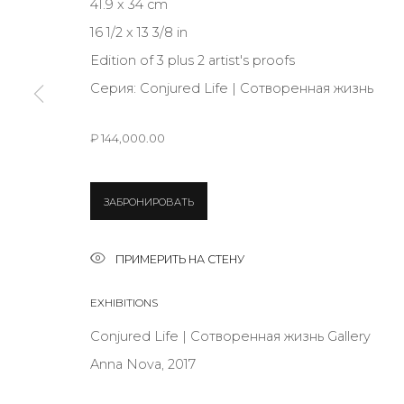
41.9 x 34 cm
16 1/2 x 13 3/8 in
Edition of 3 plus 2 artist's proofs
* denotes required fields
Серия:
Conjured Life | Сотворенная жизнь
₽ 144,000.00
КОНТАКТЫ
ул. Жуковского д. 28, Санкт-Петербург, Россия, 1
ЗАБРОНИРОВАТЬ
+7 (812) 275-97-62
Режим работы:
ПРИМЕРИТЬ НА СТЕНУ
Вт - вс: 12:00 - 20:00
EXHIBITIONS
info@annanova-gallery.ru
Telegram
Conjured Life | Сотворенная жизнь Gallery
VK
Anna Nova, 2017