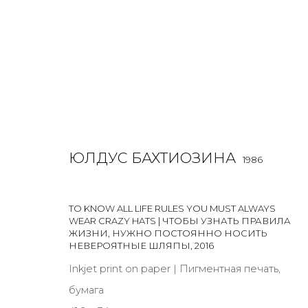
PHOTO
ЮЛДУС БАХТИОЗИНА
1986
ALL
BOOKS
INSTALLATION
LIGHTBOX
MIX ME
TO KNOW ALL LIFE RULES YOU MUST ALWAYS
WEAR CRAZY HATS | ЧТОБЫ УЗНАТЬ ПРАВИЛА
ЖИЗНИ, НУЖНО ПОСТОЯННО НОСИТЬ
НЕВЕРОЯТНЫЕ ШЛЯПЫ
,
2016
Inkjet print on paper | Пигментная печать,
JOIN OUR MAILING LIST
бумага
First name *