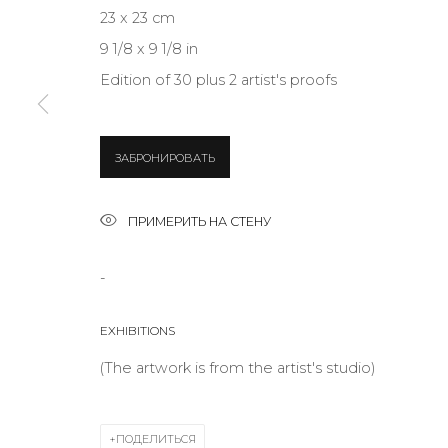
23 x 23 cm
9 1/8 x 9 1/8 in
* denotes required fields
Edition of 30 plus 2 artist's proofs
ЗАБРОНИРОВАТЬ
КОНТАКТЫ
ул. Жуковского д. 28, Санкт-Петербург, Россия, 1
ПРИМЕРИТЬ НА СТЕНУ
+7 (812) 275-97-62
-
Режим работы:
Вт - вс: 12:00 - 20:00
EXHIBITIONS
info@annanova-gallery.ru
(The artwork is from the artist's studio)
Telegram
VK
ПОДЕЛИТЬСЯ