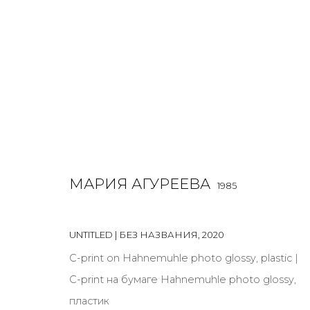
PRINT & MULTIPLES
МАРИЯ АГУРЕЕВА
1985
ALL
BOOKS
INSTALLATION
LIGHTBOX
MIX ME
UNTITLED | БЕЗ НАЗВАНИЯ
,
2020
С-print on Hahnemuhle photo glossy, plastic |
С-print на бумаге Hahnemuhle photo glossy,
JOIN OUR MAILING LIST
пластик
First name *