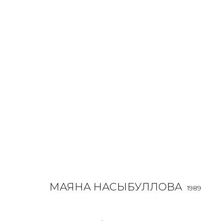
SCULPTURE
ALL
BOOKS
INSTALLATION
LIGHTBOX
MIX ME
МАЯНА НАСЫБУЛЛОВА
1989
JOIN OUR MAILING LIST
First name *