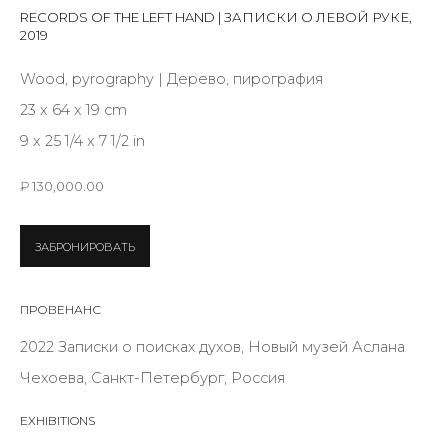
Last name *
RECORDS OF THE LEFT HAND | ЗАПИСКИ О ЛЕВОЙ РУКЕ
,
2019
Wood, pyrography | Дерево, пирография
Email *
23 x 64 x 19 cm
9 x 25 1/4 x 7 1/2 in
SIGNUP
₽ 130,000.00
* denotes required fields
ЗАБРОНИРОВАТЬ
ПРОВЕНАНС
КОНТАКТЫ
2022 Записки о поисках духов, Новый музей Аслана
ул. Жуковского д. 28, Санкт-Петербург, Россия,
Чехоева, Санкт-Петербург, Россия
191014
EXHIBITIONS
+7 (812) 275-97-62