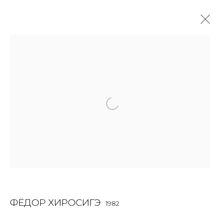
SCULPTURE
ALL
BOOKS
INSTALLATION
LIGHTBOX
MIX MEDIA
PAINTING
PHOTO
PRINT & MULTIPLES
SCULPTURE
VIDEO
WORK ON PAPER
JOIN OUR MAILING LIST
First name *
ФЁДОР ХИРОСИГЭ
1982