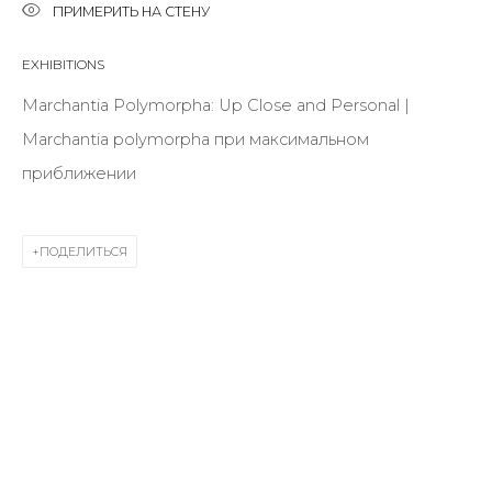
Last name *
ПРИМЕРИТЬ НА СТЕНУ
EXHIBITIONS
Email *
Marchantia Polymorpha: Up Close and Personal |
Marchantia polymorpha при максимальном
приближении
SIGNUP
* denotes required fields
ПОДЕЛИТЬСЯ
КОНТАКТЫ
ул. Жуковского д. 28, Санкт-Петербург, Россия,
191014
+7 (812) 275-97-62