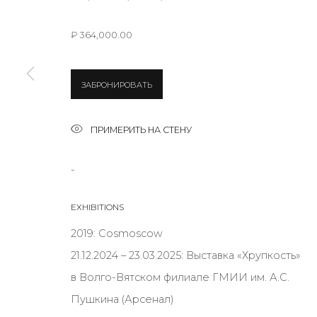
₽ 364,000.00
* denotes required fields
ЗАБРОНИРОВАТЬ
ПРИМЕРИТЬ НА СТЕНУ
КОНТАКТЫ
ул. Жуковского д. 28, Санкт-Петербург, Россия, 1
-
+7 (812) 275-97-62
Режим работы:
EXHIBITIONS
Вт - вс: 12:00 - 20:00
2019: Cosmoscow
info@annanova-gallery.ru
21.12.2024 – 23.03.2025: Выставка «Хрупкость»
Telegram
в Волго-Вятском филиале ГМИИ им. А.С.
VK
Пушкина (Арсенал)