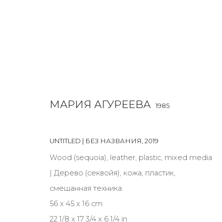
МАРИЯ АГУРЕЕВА
1985
SCULPTURE
ALL
BOOKS
INSTALLATION
LIGHTBOX
MIX ME
UNTITLED | БЕЗ НАЗВАНИЯ
,
2019
Wood (sequoia), leather, plastic, mixed media
| Дерево (секвойя), кожа, пластик,
смешанная техника
JOIN OUR MAILING LIST
56 x 45 x 16 cm
22 1/8 x 17 3/4 x 6 1/4 in
First name *