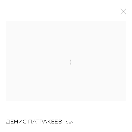
SCULPTURE
ALL
BOOKS
INSTALLATION
LIGHTBOX
MIX MEDIA
PAINTING
PHOTO
PRINT & MULTIPLES
SCULPTURE
VIDEO
WORK ON PAPER
JOIN OUR MAILING LIST
First name *
ДЕНИС ПАТРАКЕЕВ
1987