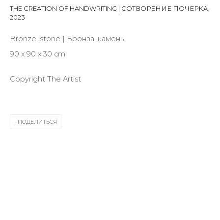
Last name *
THE CREATION OF HANDWRITING | СОТВОРЕНИЕ ПОЧЕРКА
,
2023
Bronze, stone | Бронза, камень
Email *
90 х 90 х 30 cm
Copyright The Artist
SIGNUP
* denotes required fields
ПОДЕЛИТЬСЯ
КОНТАКТЫ
ул. Жуковского д. 28, Санкт-Петербург, Россия,
191014
+7 (812) 275-97-62