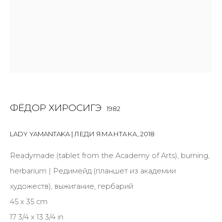
Last name *
Email *
SIGNUP
ФЁДОР ХИРОСИГЭ
1982
* denotes required fields
LADY YAMANTAKA | ЛЕДИ ЯМАНТАКА
,
2018
Readymade (tablet from the Academy of Arts), burning,
КОНТАКТЫ
herbarium | Редимейд (планшет из академии
ул. Жуковского д. 28, Санкт-Петербург, Россия,
художеств), выжигание, гербарий
191014
45 x 35 cm
+7 (812) 275-97-62
17 3/4 x 13 3/4 in