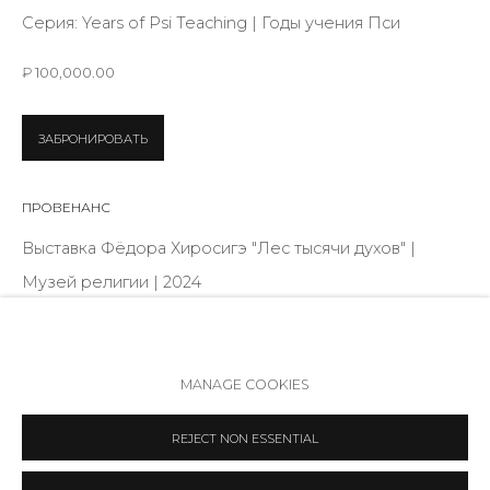
Режим работы:
Серия:
Years of Psi Teaching | Годы учения Пси
Вт - вс: 12:00 - 20:00
₽ 100,000.00
info@annanova-gallery.ru
Telegram
ЗАБРОНИРОВАТЬ
VK
ПРОВЕНАНС
Выставка Фёдора Хиросигэ "Лес тысячи духов" |
Музей религии | 2024
ПОДЕЛИТЬСЯ
Политика обеспечения доступа
Manage cookies
MANAGE COOKIES
COPYRIGHT © 2026 ANNA NOVA GALLERY
SITE BY ARTLOGIC
REJECT NON ESSENTIAL