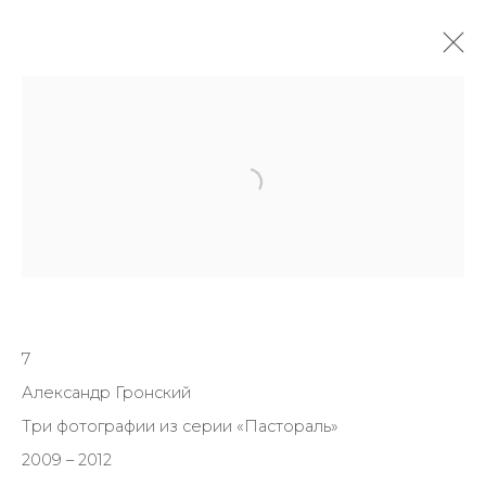
ПРОИЗВЕДЕНИЯ
7
JOIN OUR MAILING LIST
Александр Гронский
First name *
Три фотографии из серии «Пастораль»
2009 – 2012