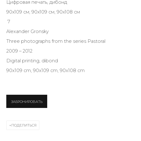
Цифровая печать, дибонд
Last name *
90х109 см, 90х109 см, 90х108 см
7
Email *
Alexander Gronsky
Three photographs from the series Pastoral
2009 – 2012
SIGNUP
Digital printing, dibond
90x109 cm, 90x109 cm, 90x108 cm
* denotes required fields
ЗАБРОНИРОВАТЬ
КОНТАКТЫ
ул. Жуковского д. 28, Санкт-Петербург, Россия, 191014
+7 (812) 275-97-62
ПОДЕЛИТЬСЯ
Режим работы: