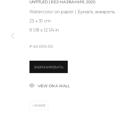
UNTITLED | БЕЗ НАЗВАНИЯ
,
2020
JOIN OUR MAILING LIST
Watercolor on paper | Бумага, акварель
First name *
23 x 31 cm
9 1/8 x 12 1/4 in
* denotes required fields
₽ 40,000.00
ЗАБРОНИРОВАТЬ
CONTACT US
28 Zhukovskogo st., St. Petersburg, Russia, 191014
VIEW ON A WALL
+7 (812) 275-97-62
info@annanova-gallery.ru
SHARE
Telegram
VK