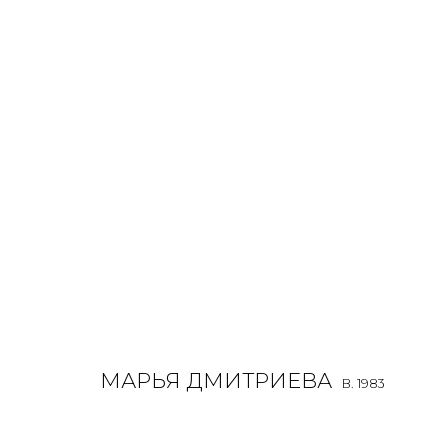
MARYA DMITRIEVA
B. 1983
ALL
INSTALLATION
MIX MEDIA
PAINTING
SCU
МАРЬЯ ДМИТРИЕВА
B. 1983