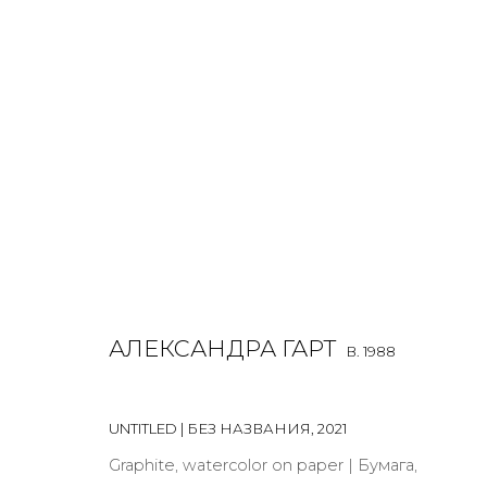
ALEXANDRA GART
O
B. 1988
ALL
INSTALLATION
LIGHTBOX
MIX MEDIA
PAI
АЛЕКСАНДРА ГАРТ
B. 1988
UNTITLED | БЕЗ НАЗВАНИЯ
,
2021
Graphite, watercolor on paper | Бумага,