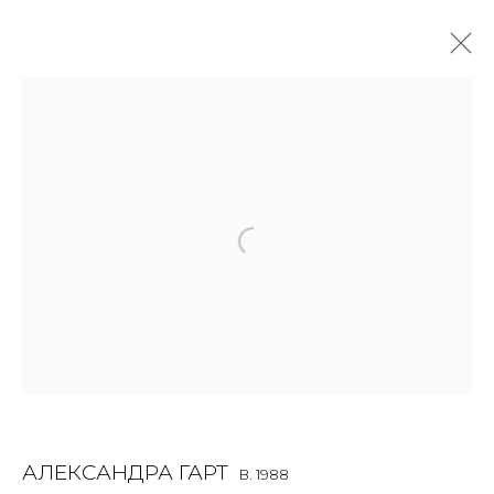
ALEXANDRA GART
B. 1988
OVERVIEW
BIOGRAPHY
WORKS
EXHIBITIONS
ART FAIRS
NEWS
PUBLICATIONS
PRESS
VIDEO
EVENTS
JOIN OUR MAILING LIST
First name *
АЛЕКСАНДРА ГАРТ
B. 1988