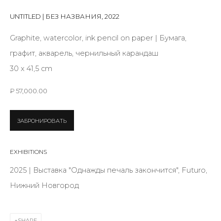
Last name *
UNTITLED | БЕЗ НАЗВАНИЯ
,
2022
Graphite, watercolor, ink pencil on paper | Бумага,
Email *
графит, акварель, чернильный карандаш
30 x 41,5 cm
SIGNUP
₽ 57,000.00
* denotes required fields
ЗАБРОНИРОВАТЬ
EXHIBITIONS
CONTACT US
2025 | Выставка "Однажды печаль закончится", Futuro,
28 Zhukovskogo st., St. Petersburg, Russia, 191014
Нижний Новгород
+7 (812) 275-97-62
info@annanova-gallery.ru
SHARE