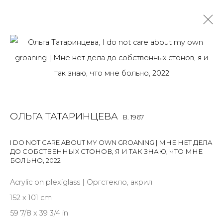
ОЛЬГА ТАТАРИНЦЕВА
B. 1967
OVERVIEW
BIOGRAPHY
WORKS
EXHIBITIONS
PUBLICATIONS
ARTIST WEBSITE
ОЛЬГА ТАТАРИНЦЕВА
B. 1967
ALL
PAINTING
WORK ON PAPER
I DO NOT CARE ABOUT MY OWN GROANING | МНЕ НЕТ ДЕЛА
ДО СОБСТВЕННЫХ СТОНОВ, Я И ТАК ЗНАЮ, ЧТО МНЕ
БОЛЬНО
,
2022
Acrylic on plexiglass | Оргстекло, акрил
JOIN OUR MAILING LIST
152 x 101 cm
First name *
59 7/8 x 39 3/4 in